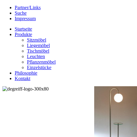
Partner/Links
Suche
Impressum
Startseite
Produkte
Sitzmöbel
Liegemöbel
Tischmöbel
Leuchten
Pflanzenmöbel
Einzelstücke
Philosophie
Kontakt